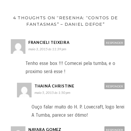
4 THOUGHTS ON “RESENHA: “CONTOS DE
FANTASMAS” – DANIEL DEFOE”
FRANCIELI TEIXEIRA
RESPONDER
maio 3, 2015 às 11:39 pm
Tenho esse box !!! Comecei pela tumba, e o
proximo será esse !
THAINÁ CHRISTINE
RESPONDER
maio 5, 2015 às 1:50 pm
Ouço falar muito do H. P. Lovecraft, logo lerei
A Tumba, parece ser ótimo!
NAYARA GOMEZ
RESPONDER