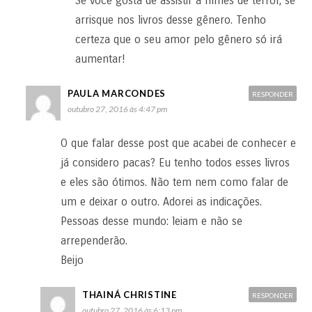
Se você gosta de assistir a filmes de terror, se
arrisque nos livros desse gênero. Tenho
certeza que o seu amor pelo gênero só irá
aumentar!
PAULA MARCONDES
RESPONDER
outubro 27, 2016 às 4:47 pm
O que falar desse post que acabei de conhecer e
já considero pacas? Eu tenho todos esses livros
e eles são ótimos. Não tem nem como falar de
um e deixar o outro. Adorei as indicações.
Pessoas desse mundo: leiam e não se
arrependerão.
Beijo
THAINÁ CHRISTINE
RESPONDER
outubro 27, 2016 às 6:13 pm