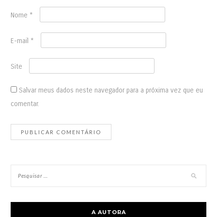
Nome
*
E-mail
*
Site
Salvar meus dados neste navegador para a próxima vez que eu
comentar.
A AUTORA