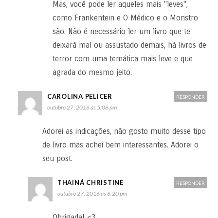
Mas, você pode ler aqueles mais "leves",
como Frankentein e O Médico e o Monstro
são. Não é necessário ler um livro que te
deixará mal ou assustado demais, há livros de
terror com uma temática mais leve e que
agrada do mesmo jeito.
CAROLINA PELICER
RESPONDER
outubro 27, 2016 às 5:06 pm
Adorei as indicações, não gosto muito desse tipo
de livro mas achei bem interessantes. Adorei o
seu post.
THAINÁ CHRISTINE
RESPONDER
outubro 27, 2016 às 6:20 pm
Obrigada! <3