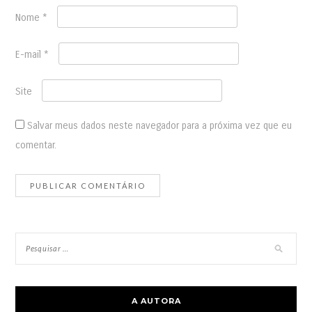
Nome
*
E-mail
*
Site
Salvar meus dados neste navegador para a próxima vez que eu
comentar.
A AUTORA