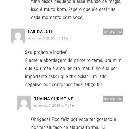
filho desde pequeno a esse mundo de magia,
isso é muito bom. Espero que ele desfrute
cada momento com você.
LAR DA JUH
RESPONDER
novembro 8, 2016 às 6:11 pm
Seu projeto é incrível
E amei a abordagem do primeiro tema, pra mim
que sou mãe e amo ler pro meu filho é super
importante saber que tbk existe um lado
negativo nos contosnde fada. Obgd bjs
THAINÁ CHRISTINE
RESPONDER
novembro 8, 2016 às 7:57 pm
Obrigada! Fico feliz por você ter gostado e
por ter ajudado de alguma forma. <3