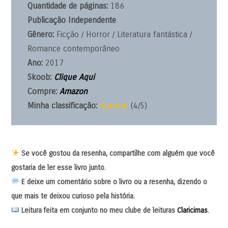
Quantidade de páginas:
186
Publicação Independente
Gênero:
Ficção / Horror / Literatura fantástica /
Romance contemporâneo
Ano:
2017
Skoob:
Clique Aqui
Compre:
Amazon
Minha classificação:
★★★★
(4/5)
Se você gostou da resenha, compartilhe com alguém que você
gostaria de ler esse livro junto.
E deixe um comentário sobre o livro ou a resenha, dizendo o
que mais te deixou curioso pela história.
Leitura feita em conjunto no meu clube de leituras
Claricimas
.