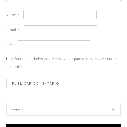
Nome
*
E-mail
*
Site
Salvar meus dados neste navegador para a próxima vez que eu
comentar.