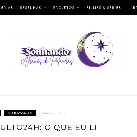
CERIAS
RESENHAS
PROJETOS
FILMES & SÉRIES
R
janeiro 25, 2016
MARATONAS
LTO24H: O QUE EU LI