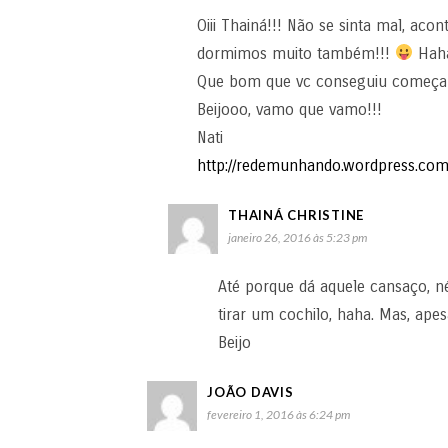
Oiii Thainá!!! Não se sinta mal, a
dormimos muito também!!!
Hah
Que bom que vc conseguiu começar 
Beijooo, vamo que vamo!!!
Nati
http://redemunhando.wordpress.co
THAINÁ CHRISTINE
janeiro 26, 2016 às 5:23 pm
Até porque dá aquele cansaço, 
tirar um cochilo, haha. Mas, ape
Beijo
JOÃO DAVIS
fevereiro 1, 2016 às 6:24 pm