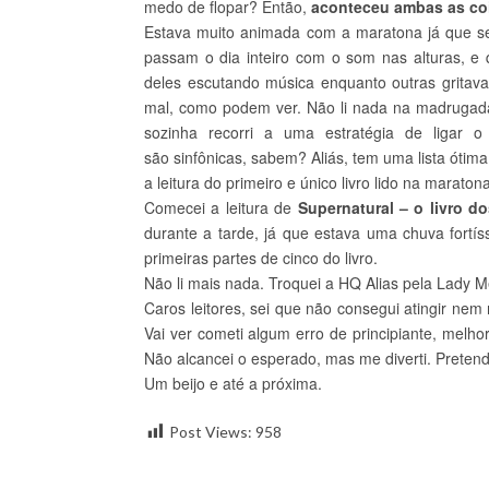
medo de flopar? Então,
aconteceu ambas as co
Estava muito animada com a maratona já que ser
passam o dia inteiro com o som nas alturas, e
deles escutando música enquanto outras gritav
mal, como podem ver. Não li nada na madrugad
sozinha recorri a uma estratégia de ligar
são sinfônicas, sabem? Aliás, tem uma lista ótima
a leitura do primeiro e único livro lido na maratona
Comecei a leitura de
Supernatural – o livro d
durante a tarde, já que estava uma chuva fortís
primeiras partes de cinco do livro.
Não li mais nada. Troquei a HQ Alias pela Lady 
Caros leitores, sei que não consegui atingir n
Vai ver cometi algum erro de principiante, melhor
Não alcancei o esperado, mas me diverti. Pretend
Um beijo e até a próxima.
Post Views:
958