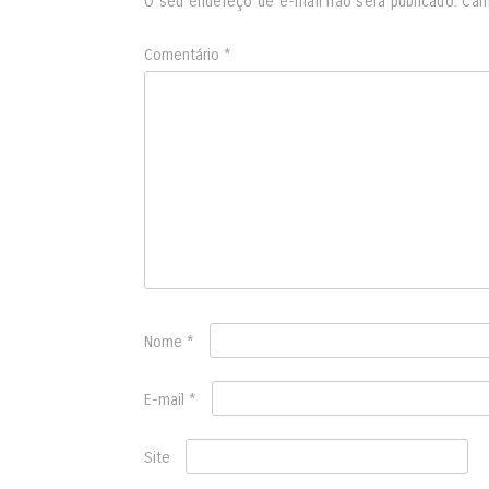
O seu endereço de e-mail não será publicado.
Cam
Comentário
*
Nome
*
E-mail
*
Site