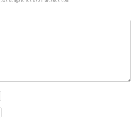
pos obrigatórios são marcados com
*