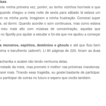
isas
.
ia minha primeira vez, porém, eu tenho vizinhos horríveis e que
 quando chegou a meia noite de sexta para sábado lá estava um
am na minha porta. Imaginem a minha frustração. Comecei super
a, só dormi. Quando acordei o som continuava, mas como estava
 o meu mais alto com músicas de concentração, aquelas que
 no Spotify pra ajudar a estudar e foi ela que me ajudou a começar
.
os monstros, espíritos, demônios e ghouls
e até que fluiu bem
sima e barulhenta (adorei!). Li 90 páginas de 220, foram as duas
Mechanika e acabei não lendo nenhuma delas.
em metade da meta, mas prometo ir melhor nas próximas maratonas.
arei mais. Tirando essa tragédia, eu gostei bastante de participar.
o participar de outras no futuro e espero que vocês também.