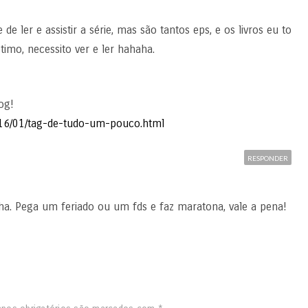
e ler e assistir a série, mas são tantos eps, e os livros eu to
imo, necessito ver e ler hahaha.
og!
2016/01/tag-de-tudo-um-pouco.html
RESPONDER
a. Pega um feriado ou um fds e faz maratona, vale a pena!