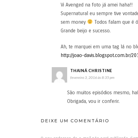
Vi Avenged na foto já amei haha!!
Supernatural eu sempre tive vontade d
sem money
Todos falam que é ót
Grande beijo e sucesso.
Ah, te marquei em uma tag lá no bl
http://joao-davis.blogspot.com.br/
THAINÁ CHRISTINE
fevereiro 3, 2016 às 8:35 pm
São muitos episódios mesmo, hah
Obrigada, vou ir conferir.
DEIXE UM COMENTÁRIO