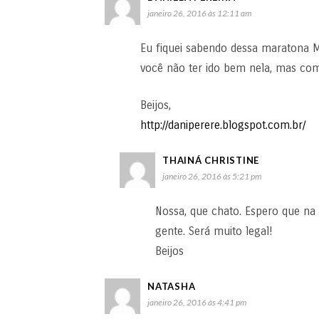
janeiro 26, 2016 às 12:11 am
Eu fiquei sabendo dessa maratona 
você não ter ido bem nela, mas com
Beijos,
http://daniperere.blogspot.com.br/
THAINÁ CHRISTINE
janeiro 26, 2016 às 5:21 pm
Nossa, que chato. Espero que na
gente. Será muito legal!
Beijos
NATASHA
janeiro 26, 2016 às 4:41 pm