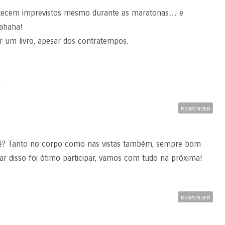
contecem imprevistos mesmo durante as maratonas… e
ahaha!
um livro, apesar dos contratempos.
m
RESPONDER
né? Tanto no corpo como nas vistas também, sempre bom
sar disso foi ótimo participar, vamos com tudo na próxima!
RESPONDER