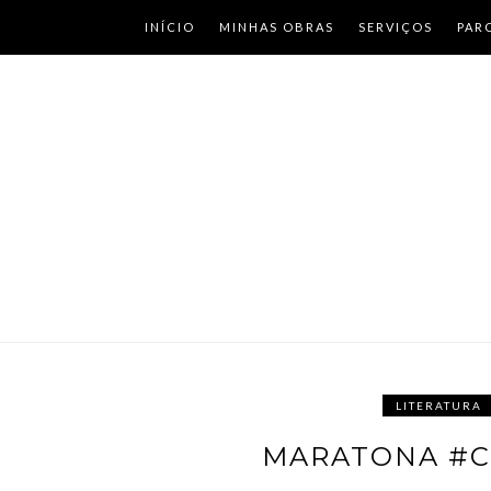
INÍCIO
MINHAS OBRAS
SERVIÇOS
PAR
LITERATURA
MARATONA #CU